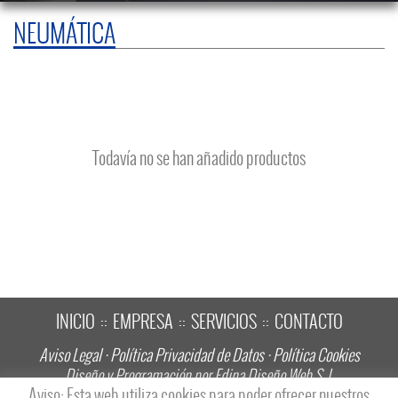
NEUMÁTICA
Todavía no se han añadido productos
INICIO
EMPRESA
SERVICIOS
CONTACTO
::
::
::
Aviso Legal
·
Política Privacidad de Datos
·
Política Cookies
Diseño y Programación por Edina Diseño Web S. L
Aviso: Esta web utiliza cookies para poder ofrecer nuestros