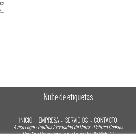
 es
..
Nube de etiquetas
INICIO
EMPRESA
SERVICIOS
CONTACTO
::
::
::
Aviso Legal
·
Política Privacidad de Datos
·
Política Cookies
Diseño y Programación por Edina Diseño Web S. L