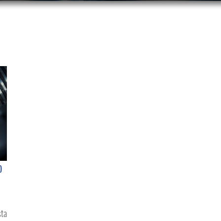
b
sta